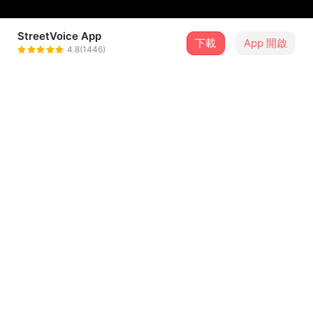
StreetVoice App
下載
App 開啟
emoment
4.8(1446)
＋ 追蹤
@emoment
介紹
送給不尊重他人身體自主權的人，不要恬不知恥，我們的雙
眼正在盯著你。
現場錄音｜莊立揚
混音｜陳暐方 Wayne Chen
...查看更多
2026/01/30 Live in No stage,no__
感謝當天進場的大家。
歌詞