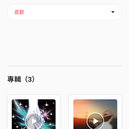
主頁
關於
喜歡
專輯（3）