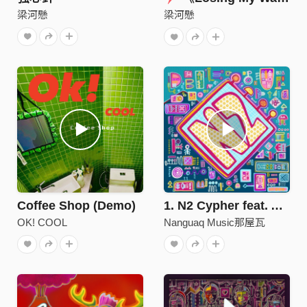
梁河懸
梁河懸
Coffee Shop (Demo)
1. N2 Cypher feat. ABAO阿爆
OK! COOL
Nanguaq Music那屋瓦