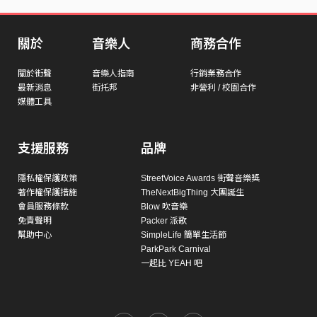
關於
音樂人
商務合作
關於街聲
音樂人指南
行銷業務合作
最新消息
街托邦
非營利 / 校園合作
媒體工具
支援服務
品牌
隱私權保護政策
StreetVoice Awards 街聲音樂獎
著作權保護措施
TheNextBigThing 大團誕生
會員服務條款
Blow 吹音樂
免責聲明
Packer 派歌
幫助中心
SimpleLife 簡單生活節
ParkPark Carnival
一起比 YEAH 吧