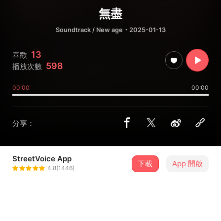
無盡
Soundtrack / New age
・2025-01-13
13
喜歡
598
播放次數
00:00
00:00
分享：
StreetVoice App
下載
App 開啟
李以琳
4.8(1446)
＋ 追蹤
@elimlee