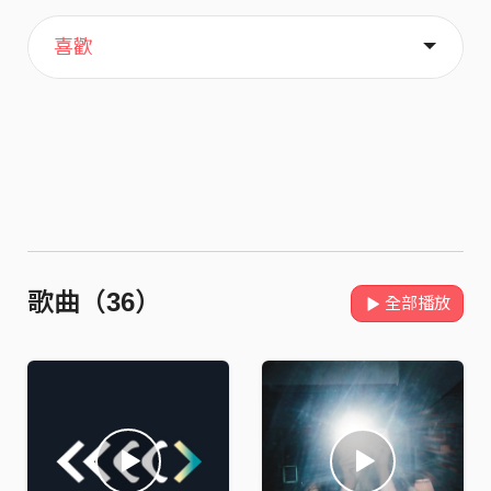
主頁
關於
喜歡
歌曲（36）
全部播放