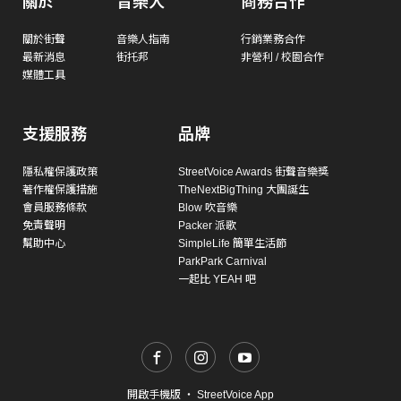
關於
音樂人
商務合作
關於街聲
音樂人指南
行銷業務合作
最新消息
街托邦
非營利 / 校園合作
媒體工具
支援服務
品牌
隱私權保護政策
StreetVoice Awards 街聲音樂獎
著作權保護措施
TheNextBigThing 大團誕生
會員服務條款
Blow 吹音樂
免責聲明
Packer 派歌
幫助中心
SimpleLife 簡單生活節
ParkPark Carnival
一起比 YEAH 吧
開啟手機版
・
StreetVoice App