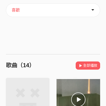
主頁
關於
喜歡
歌曲（14）
全部播放