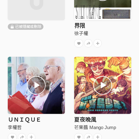
界限
已被隱藏或刪除
徐子權
ＵＮＩＱＵＥ
夏夜晚風
李權哲
芒果醬 Mango Jump