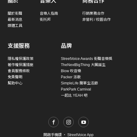
關於
音樂人
商務合作
關於街聲
音樂人指南
行銷業務合作
最新消息
街托邦
非營利 / 校園合作
媒體工具
支援服務
品牌
隱私權保護政策
StreetVoice Awards 街聲音樂獎
著作權保護措施
TheNextBigThing 大團誕生
會員服務條款
Blow 吹音樂
免責聲明
Packer 派歌
幫助中心
SimpleLife 簡單生活節
ParkPark Carnival
一起比 YEAH 吧
開啟手機版
・
StreetVoice App