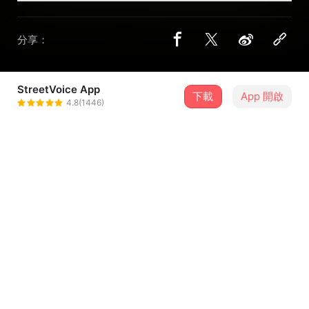
分享：
StreetVoice App
下載
App 開啟
紫夜
4.8(1446)
＋ 追蹤
@e5srfe54r1
介紹
作曲／編曲：紫夜
部分修改：林明杰 老師
歌詞