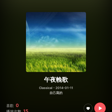
午夜輓歌
Classical
・2014-01-11
自己寫的
0
喜歡
15
播放次數