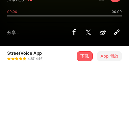
00:00
00:00
分享：
StreetVoice App
下載
App 開啟
紫夜
4.8(1446)
＋ 追蹤
@e5srfe54r1
介紹
這是好久以前做的，但從沒發表過
一次放上兩種感覺的版本