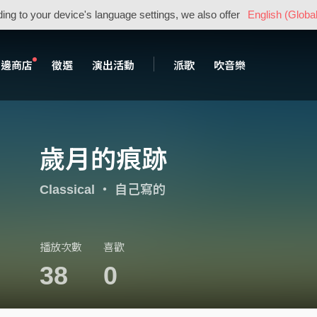
ing to your device's language settings, we also offer
English (Global
周邊商店
徵選
演出活動
派歌
吹音樂
歲月的痕跡
Classical
・
自己寫的
播放次數
喜歡
38
0