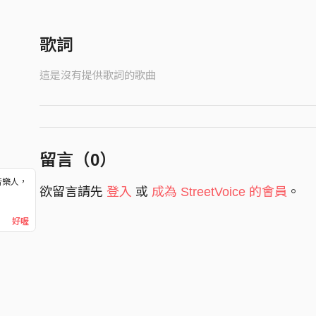
歌詞
這是沒有提供歌詞的歌曲
留言（
0
）
音樂人，
欲留言請先
登入
或
成為 StreetVoice 的會員
。
！
好喔