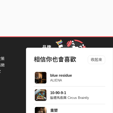
品牌
相信你也會喜歡
政策
StreetVoice Awards 街聲音樂獎
收起來
措施
TheNextBigThing 大團誕生
款
Blow 吹音樂
blue residue
Packer 派歌
ALIENA
SimpleLife 簡單生活節
ParkPark Carnival
10-90-9-1
一起比 YEAH 吧
腦體馬戲團 Circus Braintly
重塑