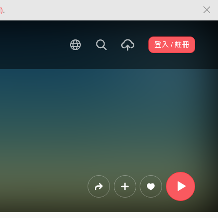
)
.
登入 / 註冊