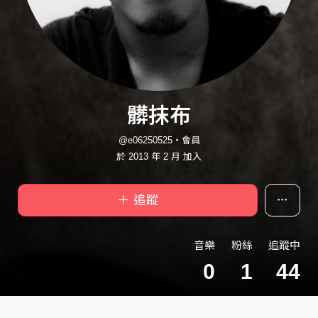
髒抹布
@e06250525・會員
於 2013 年 2 月 加入
＋ 追蹤
音樂
粉絲
追蹤中
0
1
44