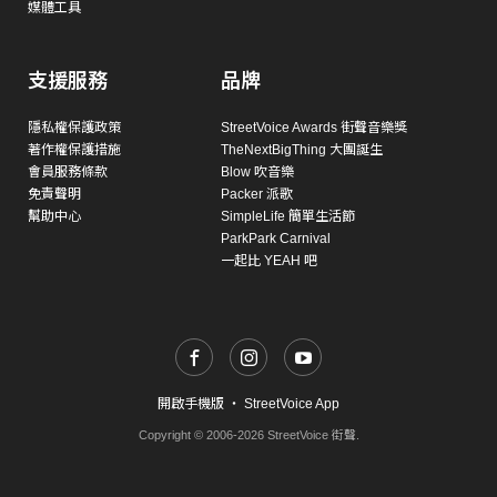
媒體工具
支援服務
品牌
隱私權保護政策
StreetVoice Awards 街聲音樂獎
著作權保護措施
TheNextBigThing 大團誕生
會員服務條款
Blow 吹音樂
免責聲明
Packer 派歌
幫助中心
SimpleLife 簡單生活節
ParkPark Carnival
一起比 YEAH 吧
開啟手機版
・
StreetVoice App
Copyright © 2006-2026 StreetVoice 街聲.