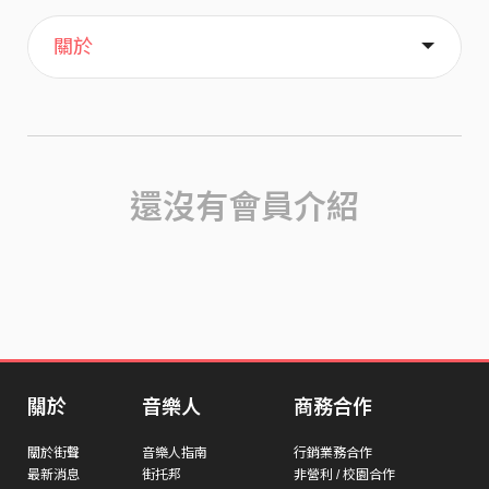
主頁
歌單
喜歡
關於
還沒有會員介紹
關於
音樂人
商務合作
關於街聲
音樂人指南
行銷業務合作
最新消息
街托邦
非營利 / 校園合作