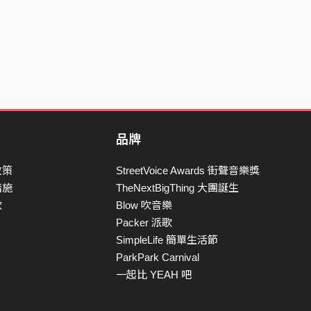
品牌
政策
StreetVoice Awards 街聲音樂獎
措施
TheNextBigThing 大團誕生
款
Blow 吹音樂
Packer 派歌
SimpleLife 簡單生活節
ParkPark Carnival
一起比 YEAH 吧