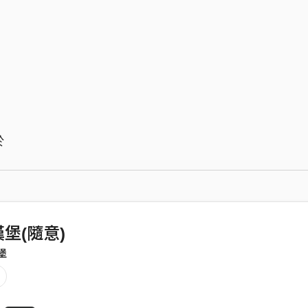
於
堡(隨意)
堡