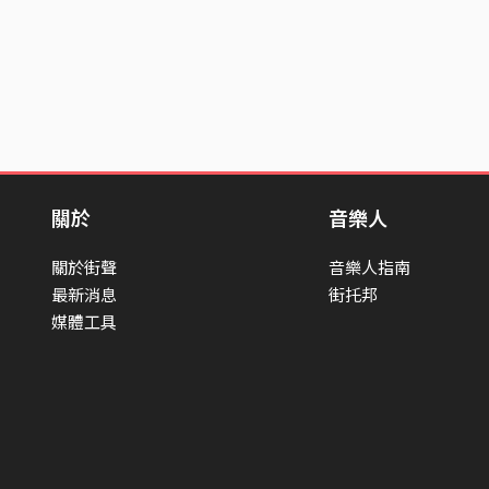
關於
音樂人
關於街聲
音樂人指南
最新消息
街托邦
媒體工具