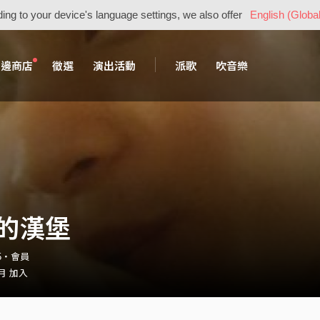
ing to your device's language settings, we also offer
English (Global
周邊商店
徵選
演出活動
派歌
吹音樂
的漢堡
85・會員
 月 加入