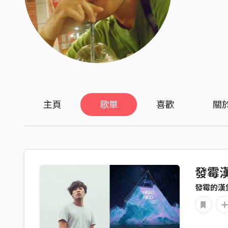
主頁
歌單
喜歡
關
發霉漢
發霉的漢