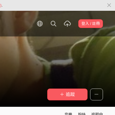
)
.
登入 / 註冊
＋ 追蹤
音樂
粉絲
追蹤中