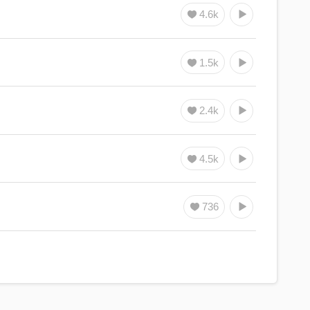
4.6k
1.5k
2.4k
4.5k
736