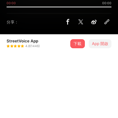
00:00
00:00
分享：
StreetVoice App
下載
App 開啟
臺北市私立東山高中畢聯會
4.8(1446)
＋ 追蹤
@dshsg_52_29
介紹
韶光荏苒，歲月如梭，轉眼間，六年的時光如滾滾長江般悄
然而逝。我們即將畢業，即將踏上各自的旅途，在那廣闊而
未知的世界中，尋找一個更加豐盈、堅韌的自己。