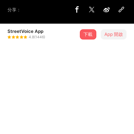
分享：
StreetVoice App
下載
App 開啟
漂流木樂團 Driftwood
4.8(1446)
＋ 追蹤
@driftwood1112
歌詞
少了你的這裡 會很寂寞吧
喝醉的那天 我們都以為會留下
我們都不願 遺忘那
人生中的一段 精彩時刻
...查看更多
如今的這裡 有些空曠
喝醉的那天 我們都不曾忘