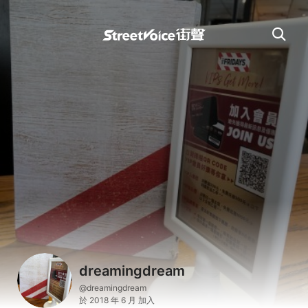
dreamingdream
@dreamingdream
於 2018 年 6 月 加入