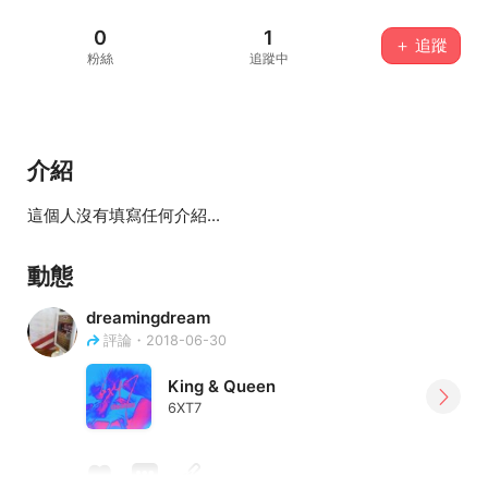
0
1
＋ 追蹤
粉絲
追蹤中
介紹
這個人沒有填寫任何介紹...
動態
dreamingdream
評論・2018-06-30
King & Queen
6XT7