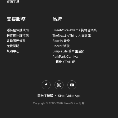
媒體工具
支援服務
品牌
隱私權保護政策
StreetVoice Awards 街聲音樂獎
著作權保護措施
TheNextBigThing 大團誕生
會員服務條款
Blow 吹音樂
免責聲明
Packer 派歌
幫助中心
SimpleLife 簡單生活節
ParkPark Carnival
一起比 YEAH 吧
開啟手機版
・
StreetVoice App
Copyright © 2006-2026 StreetVoice 街聲.