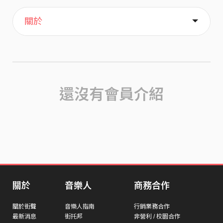
主頁
歌單
喜歡
關於
還沒有會員介紹
關於
音樂人
商務合作
關於街聲
音樂人指南
行銷業務合作
最新消息
街托邦
非營利 / 校園合作