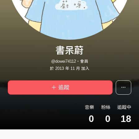
書呆蔚
@dowei74112・會員
於 2013 年 11 月 加入
＋ 追蹤
音樂
粉絲
追蹤中
0
0
18