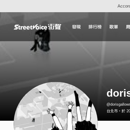
Accord
發現
排行榜
歌單
dori
@dorisgall
台北市・於 20