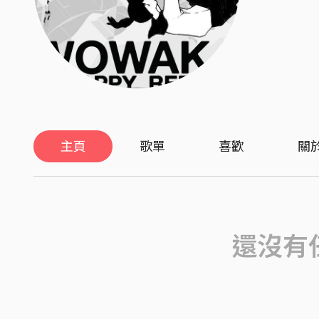
主頁
歌單
喜歡
關
還沒有