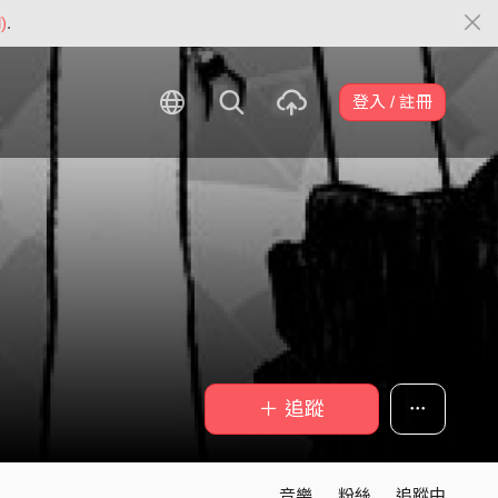
)
.
登入 / 註冊
＋ 追蹤
音樂
粉絲
追蹤中