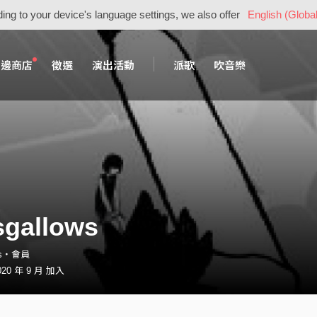
ing to your device's language settings, we also offer
English (Global
周邊商店
徵選
演出活動
派歌
吹音樂
sgallows
ows・會員
20 年 9 月 加入