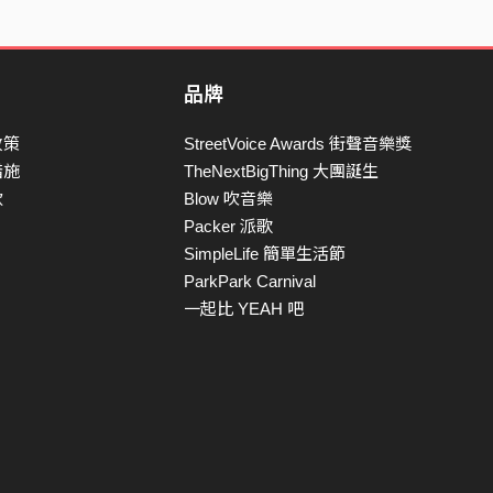
品牌
政策
StreetVoice Awards 街聲音樂獎
措施
TheNextBigThing 大團誕生
款
Blow 吹音樂
Packer 派歌
SimpleLife 簡單生活節
ParkPark Carnival
一起比 YEAH 吧