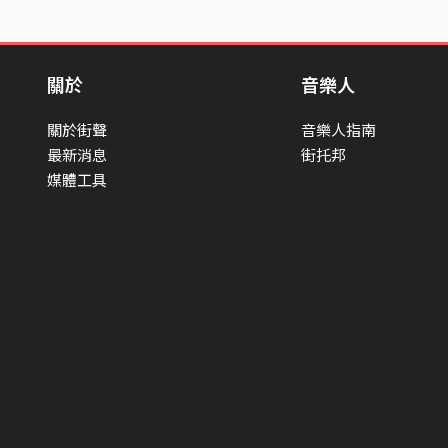
關於
音樂人
關於街聲
音樂人指南
最新消息
街托邦
媒體工具