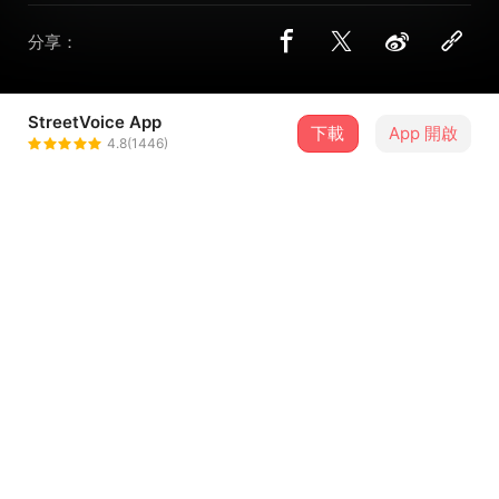
分享：
StreetVoice App
下載
App 開啟
驢子耳朵
4.8(1446)
＋ 追蹤
@donkeys_ear
曲目
排序
歌曲名稱
留言（
0
）
登入會員開始留言