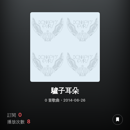
驢子耳朵
0 首歌曲・2014-06-26
0
訂閱
8
播放次數