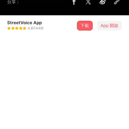
分享：
StreetVoice App
下載
App 開啟
dolbe
4.8(1446)
＋ 追蹤
@dolbe
介紹
為了新影片"Dream"量身訂做的歌曲
代我們女主角姨媽唱
臨時找不到女唱匠 只好下海了 哎呀
...查看更多
應該聽的出來是扯著嗓音吧(羞愧)
Jerry寫的