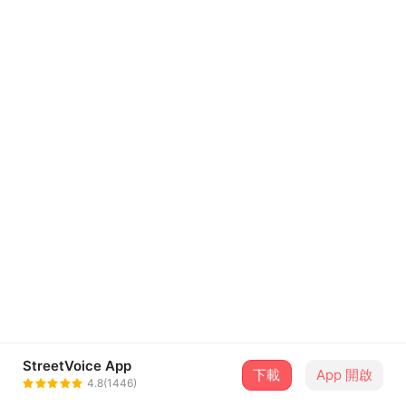
StreetVoice App
下載
App 開啟
4.8(1446)