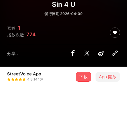
Sin 4 U
發行日期 2026-04-09
1
喜歡
774
播放次數
分享：
StreetVoice App
下載
App 開啟
Dobby
4.8(1446)
＋ 追蹤
@dobby6464117
介紹