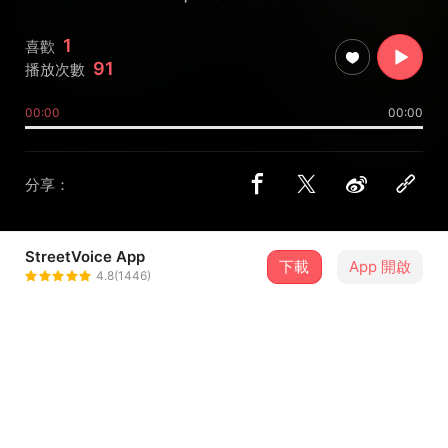
1
喜歡
91
播放次數
00:00
00:00
分享：
StreetVoice App
下載
App 開啟
邓加宇
4.8(1446)
＋ 追蹤
@djy2690
介紹