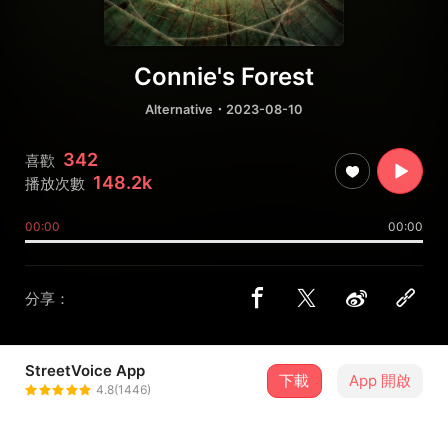
Connie's Forest
Alternative
・2023-08-10
342
喜歡
148.2k
播放次數
00:00
00:00
分享：
StreetVoice App
下載
App 開啟
Diving Raccoon 潛水浣熊
4.8(1446)
＋ 追蹤
@diving_raccoon