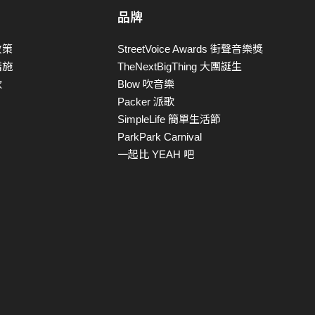
品牌
政策
StreetVoice Awards 街聲音樂獎
措施
TheNextBigThing 大團誕生
款
Blow 吹音樂
Packer 派歌
SimpleLife 簡單生活節
ParkPark Carnival
一起比 YEAH 吧