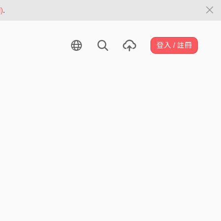
)
.
登入 / 註冊