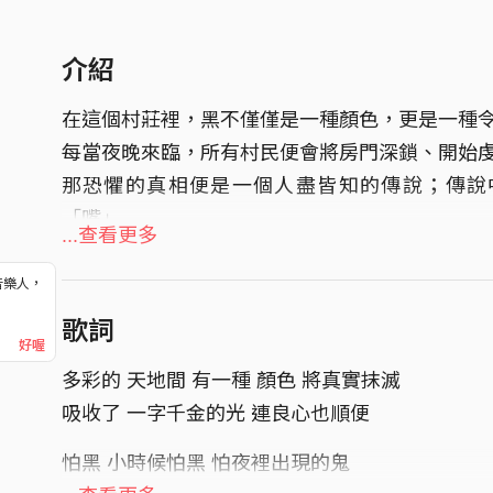
介紹
在這個村莊裡，黑不僅僅是一種顏色，更是一種
每當夜晚來臨，所有村民便會將房門深鎖、開始
那恐懼的真相便是一個人盡皆知的傳說；傳說
「嘴」...
...查看更多
但在村莊內卻有一群邪門的管理者，將「黑」視
內，火只是會將所擁有的東西燃燒殆盡的邪惡產
音樂人，
！
歌詞
好喔
多彩的 天地間 有一種 顏色 將真實抹滅
吸收了 一字千金的光 連良心也順便
怕黑 小時候怕黑 怕夜裡出現的鬼