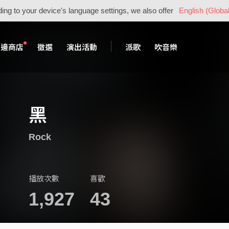
ing to your device's language settings, we also offer
English (Global
周邊商店
徵選
演出活動
派歌
吹音樂
黑
Rock
播放次數
喜歡
1,927
43