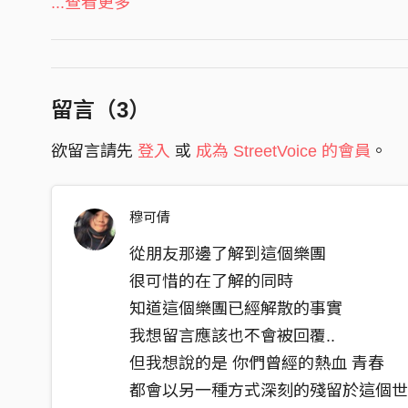
怕鬼 會不顧一切 來報復千年原罪
...查看更多
怨懟 不留情面 盡所能奪回了人生
怕黑 長大後怕黑 怕新聞播報的嘴
怕嘴 都不計詞彙 在挑撥搬弄是非
留言（
3
）
摧毀 無論是誰 再單純的人
欲留言請先
登入
或
成為 StreetVoice 的會員
。
黑夜 來了 緊閉的門
多少人拱手祈禱 祈求一片虛無
能饒恕 寬赦
穆可倩
大火 燒著 混濁的眼神
從朋友那邊了解到這個樂團
對可悲的人而言 光源只是禍源
很可惜的在了解的同時
眼看著漸漸黯淡的世界 卻笑著
知道這個樂團已經解散的事實
多彩的 天地間 有一種 顏色 將真實抹滅
我想留言應該也不會被回覆..
大火 燒著 混濁的眼神
但我想說的是 你們曾經的熱血 青春
對可悲的人而言 光源只是禍源
都會以另一種方式深刻的殘留於這個