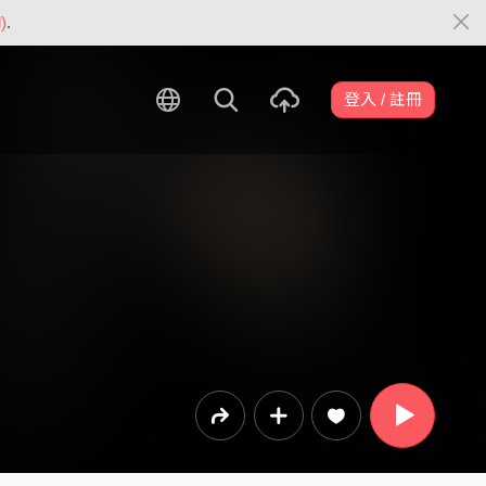
)
.
登入 / 註冊