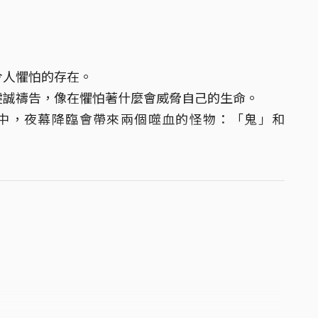
令人懼怕的存在。
虔誠禱告，像在懼怕著什麼會威脅自己的生命。
中，夜幕降臨會帶來兩個噬血的怪物：「鬼」和
為神跡，並嚴禁村內點上火把，因為在他們的信仰
物。