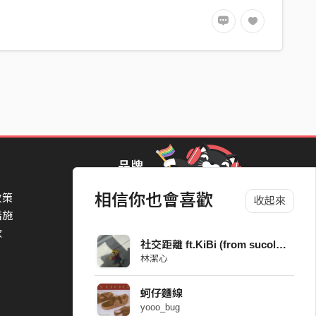
品牌
相信你也會喜歡
政策
StreetVoice Awards 街聲音樂獎
收起來
措施
TheNextBigThing 大團誕生
款
Blow 吹音樂
社交距離 ft.KiBi (from sucola vo.)
Packer 派歌
林潔心
SimpleLife 簡單生活節
ParkPark Carnival
蚵仔麵線
一起比 YEAH 吧
yooo_bug