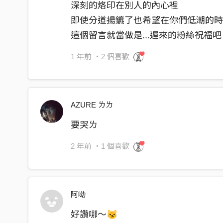
眼看著漸漸黯淡的世界
深刻的烙印在別人的內心裡
即使分道揚鑣了也希望在你們低潮的時候
黑夜 來了 緊閉的門
這個留言就當做是...遲來的粉絲祝福吧
多少人拱手祈禱 祈求一片虛無
能饒恕 寬赦
1 年前
・2 個喜歡
大火 燒著 混濁的眼神
對可悲的人而言 光源只是禍源
眼看著漸漸黯淡的世界
AZURE ㄌㄌ
怕黑 小時候怕黑 虛構的鬼
要哭ㄌ
怕黑 長大也怕黑 新聞的嘴
2 年前
・1 個喜歡
不變 不變的世界
怕黑 小時候怕黑 虛構的鬼
怕黑 長大也怕黑 新聞的嘴
阿呦
不變 不變的世界
好讚哪～😼
怕黑 不變的世界