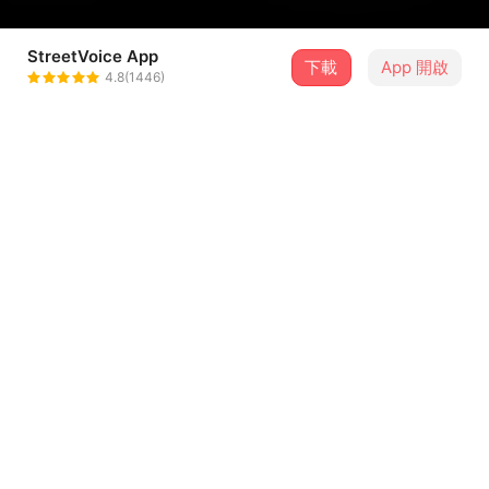
StreetVoice App
下載
App 開啟
DiePression
4.8(1446)
＋ 追蹤
@diepression_official
介紹
本來想寫一首生活無趣循環的歌，寫完發現好像是一直喝醉
酒的歌。
Performed by: Diepression and 韋仁 of Beyond Cure
Production/Engineering/Mixing and Mastering by: Chad
...查看更多
Chen
歌詞