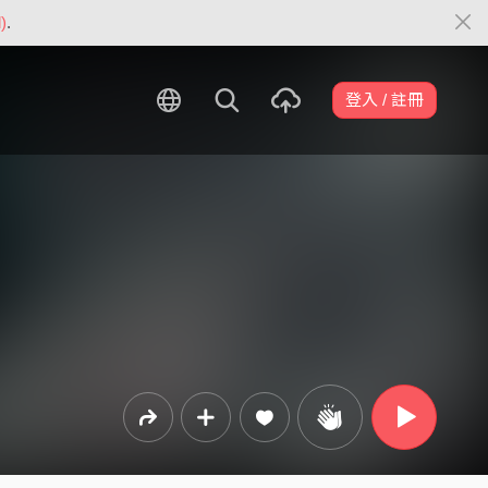
)
.
登入 / 註冊