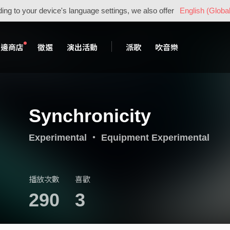
ing to your device's language settings, we also offer
English (Global
周邊商店
徵選
演出活動
派歌
吹音樂
Synchronicity
Experimental
・
Equipment Experimental
播放次數
喜歡
290
3