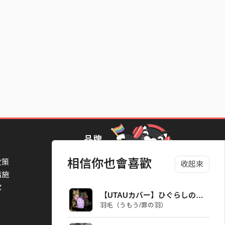
品牌
相信你也會喜歡
政策
StreetVoice Awards 街聲音樂獎
收起來
措施
TheNextBigThing 大團誕生
款
Blow 吹音樂
【UTAUカバー】ひぐらしのなく頃に【いとはなし】
Packer 派歌
羽毛（うもう/罪の羽）
SimpleLife 簡單生活節
ParkPark Carnival