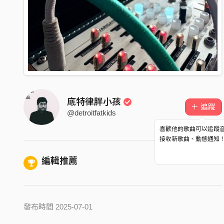
底特律胖小孩
＋ 追蹤
@detroitfatkids
喜歡他的歌曲可以追蹤
接收新歌曲、動態通知
編輯推薦
發布時間 2025-07-01