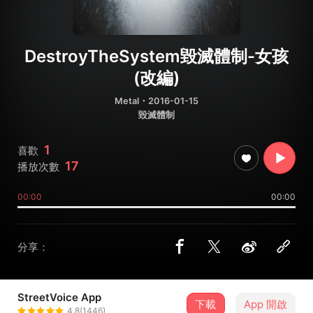
DestroyTheSystem毀滅體制-女孩
(改編)
Metal
・2016-01-15
毀滅體制
1
喜歡
17
播放次數
00:00
00:00
分享：
StreetVoice App
下載
App 開啟
Destroy The System 毀滅體制
4.8(1446)