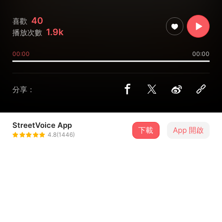
40
喜歡
1.9k
播放次數
00:00
00:00
分享：
StreetVoice App
下載
App 開啟
擊沈女孩
4.8(1446)
＋ 追蹤
@destroyers
9 月
一點生【蓬萊異象】專輯發行台灣巡迴《台北場》
6
19:30．臺北市・Revolver