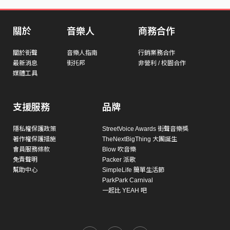
關於
音樂人
商務合作
關於街聲
音樂人指南
行銷業務合作
最新消息
街托邦
非營利 / 校園合作
媒體工具
支援服務
品牌
隱私權保護政策
StreetVoice Awards 街聲音樂獎
著作權保護措施
TheNextBigThing 大團誕生
會員服務條款
Blow 吹音樂
免責聲明
Packer 派歌
幫助中心
SimpleLife 簡單生活節
ParkPark Carnival
一起比 YEAH 吧