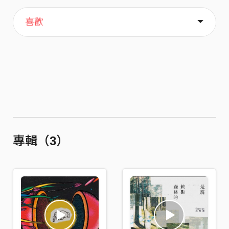
主頁
歌單
關於
喜歡
專輯（3）