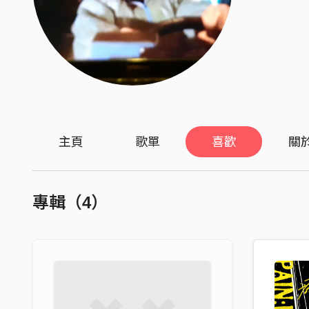
主頁
歌單
喜歡
關
專輯（4）