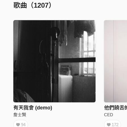
歌曲（1207）
有天我會 (demo)
詹士賢
CED
94
172