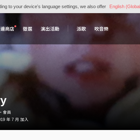
ing to your device's language settings, we also offer
English (Global
周邊商店
徵選
演出活動
派歌
吹音樂
ry
04・會員
19 年 7 月 加入