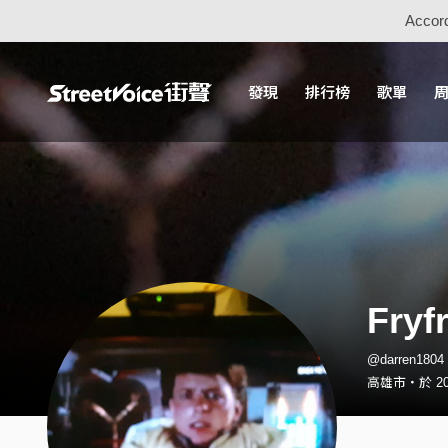
Accord
發現
排行榜
歌單
Fryf
@darren18
高雄市・於 20