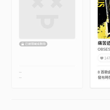
痛苦
已被隱藏或刪除
OBSE
14
--
8 首歌
--
發布時間 