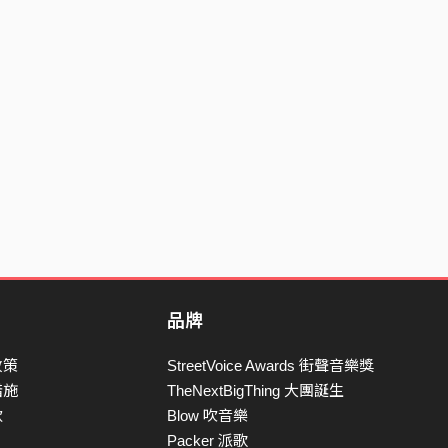
品牌
政策
StreetVoice Awards 街聲音樂獎
措施
TheNextBigThing 大團誕生
款
Blow 吹音樂
Packer 派歌