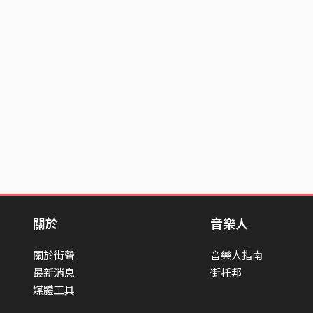
關於
音樂人
關於街聲
音樂人指南
最新消息
街托邦
媒體工具