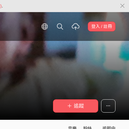
)
.
登入 / 註冊
＋ 追蹤
音樂
粉絲
追蹤中