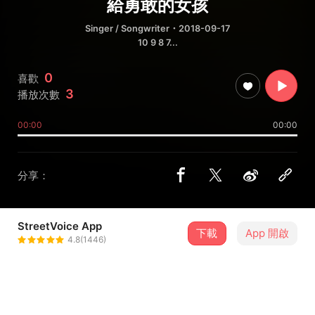
給勇敢的女孩
Singer / Songwriter
・2018-09-17
10 9 8 7...
0
喜歡
3
播放次數
00:00
00:00
分享：
StreetVoice App
下載
App 開啟
Danny Leung
4.8(1446)
＋ 追蹤
@dannyleungkaichun