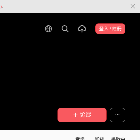
)
.
登入 / 註冊
＋ 追蹤
音樂
粉絲
追蹤中