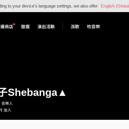
ing to your device's language settings, we also offer
English (Global
周邊商店
徵選
演出活動
派歌
吹音樂
Shebanga▲
o・音樂人
 月 加入