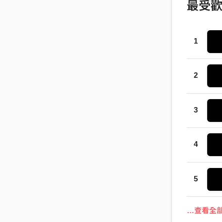
最受
1
2
3
4
5
…查看全