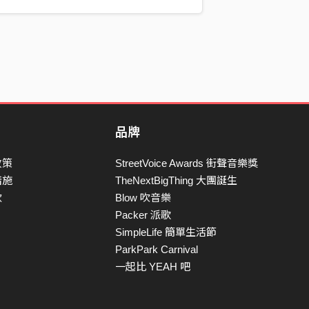
品牌
政策
StreetVoice Awards 街聲音樂獎
措施
TheNextBigThing 大團誕生
款
Blow 吹音樂
Packer 派歌
SimpleLife 簡單生活節
ParkPark Carnival
一起比 YEAH 吧