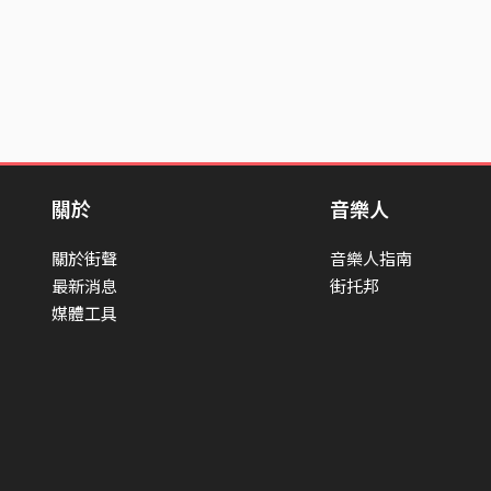
關於
音樂人
關於街聲
音樂人指南
最新消息
街托邦
媒體工具