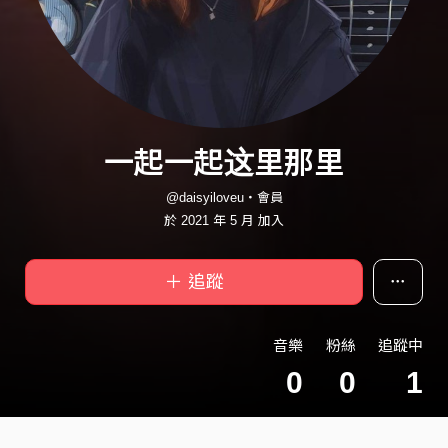
一起一起这里那里
@daisyiloveu・會員
於 2021 年 5 月 加入
＋ 追蹤
音樂
粉絲
追蹤中
0
0
1