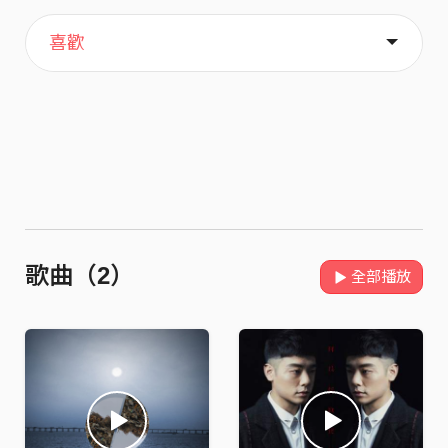
主頁
關於
喜歡
歌曲（2）
全部播放