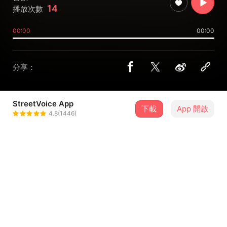
14
播放次數
00:00
00:00
分享：
StreetVoice App
下載
App 開啟
街声大登陆
4.8(1446)
＋ 追蹤
@dadenglu
合作音樂人
9X