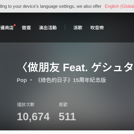
ing to your device's language settings, we also offer
English (Global
周邊商店
徵選
演出活動
派歌
吹音樂
〈做朋友 Feat. ゲシュ
Pop
・
《綠色的日子》15周年紀念版
播放次數
喜歡
10,674
511