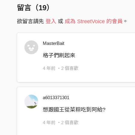
留言（
19
）
街は暖かく 酔いしれる夜を作ろう
欲留言請先
登入
或
成為 StreetVoice 的會員
。
我想做 你的好朋友
我想問 你吃飽了沒有
你就是 這殘酷的生活
MasterBait
唯一的美夢
格子們刷起來
今天天空是藍色的 你是否也正在享受
4 年前
・2 個喜歡
今天夕陽是紅色的 你是否想出去走走
今天天氣是晴朗的 你是否想去游個泳
今天街道是熱鬧的 你是否想去喝個酒
a6013371301
悲しみの向こう
想跟國王從菜粽吃到阿給?
タコ焼きかカレー？
天気がいいから散歩しましょう
4 年前
・2 個喜歡
我們是從南到北