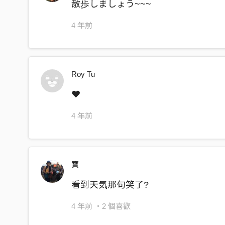
散歩しましょう~~~
4 年前
Roy Tu
❤️
4 年前
寶
看到天気那句笑了?
4 年前
・2 個喜歡