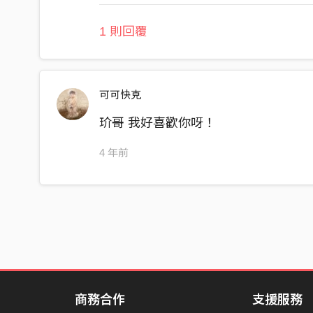
1 則回覆
可可快克
玠哥 我好喜歡你呀！
4 年前
商務合作
支援服務