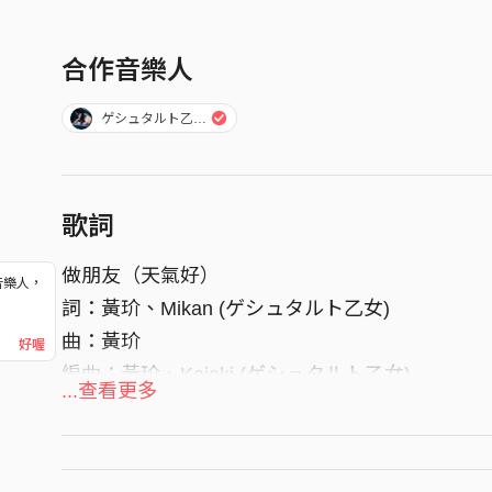
合作音樂人
ゲシュタルト乙女 Gestalt Girl
歌詞
做朋友（天氣好）
音樂人，
詞：黃玠、Mikan (ゲシュタルト乙女)
！
曲：黃玠
好喔
編曲：黃玠、Kaiaki (ゲシュタルト乙女)
...查看更多
青空に乗せて 心を揺らそう
夕日は赤くて 自在に走らせろ
木の陰が見えた 泳ぎ始めた理由