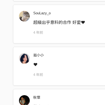
從菜粽吃到阿給
SouLazy_o
這樣的天氣我只想要和你做朋友
超級出乎意料的合作 好愛❤️
夢を見させて
あなたは夢を見させて
4 年前
茹小小
❤️
4 年前
秋懷