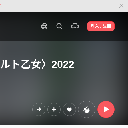
)
.
登入 / 註冊
タルト乙女〉2022