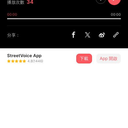
34
播放次數
00:00
00:00
分享：
StreetVoice App
下載
App 開啟
陳子彰
4.8(1446)
＋ 追蹤
@d1205x
介紹
作曲/編曲：陳子彰
吉他：陳子彰
貝斯：林后進