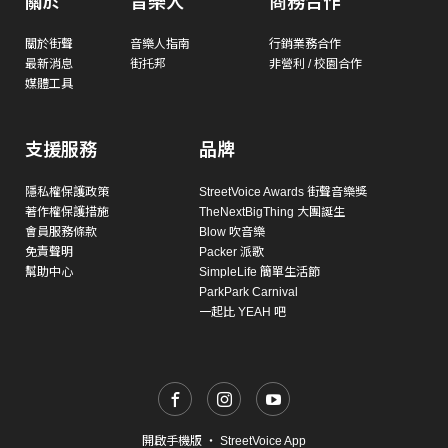
關於
音樂人
商務合作
關於街聲
音樂人指南
行銷業務合作
最新消息
街托邦
非營利 / 校園合作
媒體工具
支援服務
品牌
隱私權保護政策
StreetVoice Awards 街聲音樂獎
著作權保護措施
TheNextBigThing 大團誕生
會員服務條款
Blow 吹音樂
免責聲明
Packer 派歌
幫助中心
SimpleLife 簡單生活節
ParkPark Carnival
一起比 YEAH 吧
開啟手機版
・
StreetVoice App