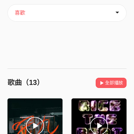
主頁
歌單
關於
喜歡
歌曲（13）
全部播放