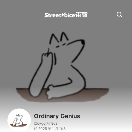
Ordinary Genius
@cygdj7m8d8
於 2025 年 1 月 加入