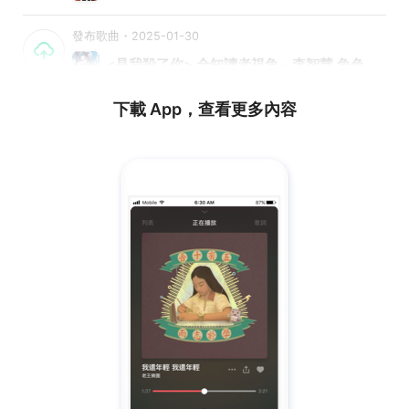
發布歌曲・2025-01-30
<是我殺了你> 全知讀者視角 - 李智慧 角色之歌
下載 App，查看更多內容