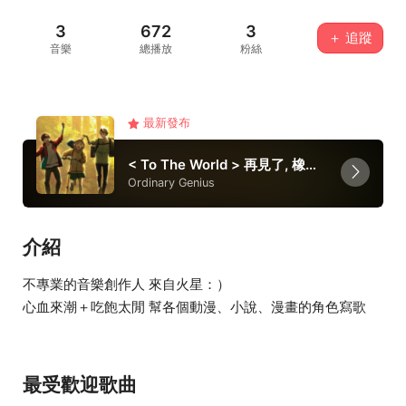
3
672
3
＋ 追蹤
音樂
總播放
粉絲
最新發布
< To The World > 再見了, 橡果兄弟
Ordinary Genius
介紹
不專業的音樂創作人 來自火星：）
心血來潮＋吃飽太閒 幫各個動漫、小說、漫畫的角色寫歌
最受歡迎歌曲