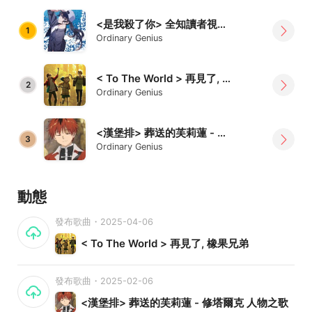
<是我殺了你> 全知讀者視角 - 李智慧 角色之歌
1
Ordinary Genius
< To The World > 再見了, 橡果兄弟
2
Ordinary Genius
<漢堡排> 葬送的芙莉蓮 - 修塔爾克 人物之歌
3
Ordinary Genius
動態
發布歌曲・2025-04-06
< To The World > 再見了, 橡果兄弟
發布歌曲・2025-02-06
<漢堡排> 葬送的芙莉蓮 - 修塔爾克 人物之歌