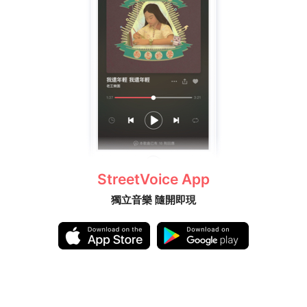
StreetVoice App
獨立音樂 隨開即現