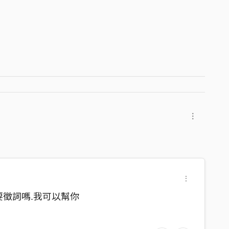
n .你要徵詞嗎.我可以幫你