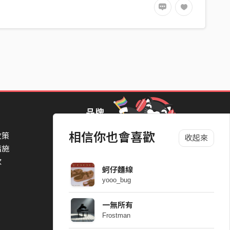
品牌
相信你也會喜歡
政策
StreetVoice Awards 街聲音樂獎
收起來
措施
TheNextBigThing 大團誕生
款
Blow 吹音樂
蚵仔麵線
Packer 派歌
yooo_bug
SimpleLife 簡單生活節
ParkPark Carnival
一無所有
一起比 YEAH 吧
Frostman