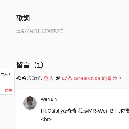
歌詞
這是沒有提供歌詞的歌曲
留言（
1
）
音樂人，
欲留言請先
登入
或
成為 StreetVoice 的會員
。
！
好喔
Wen Bin
HI.Culaliya瑜瑜.我是MR-Wen Bi
<br>