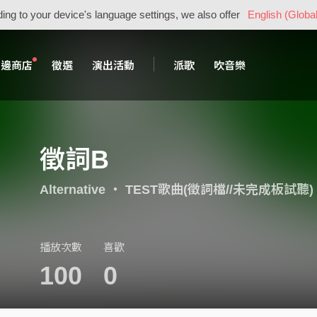
ing to your device's language settings, we also offer
English (Global
周邊商店
徵選
演出活動
派歌
吹音樂
徵詞B
Alternative
・
TEST歌曲(徵詞檔//未完成板試聽)
播放次數
喜歡
100
0