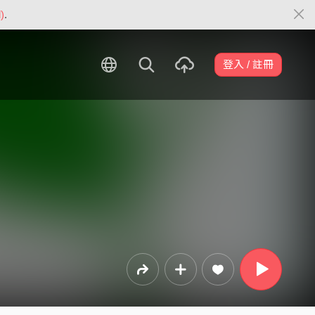
)
.
登入 / 註冊