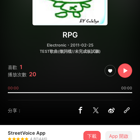
RPG
Electronic
・2011-02-25
TEST歌曲(徵詞檔//未完成板試聽)
1
喜歡
20
播放次數
00:00
00:00
分享：
StreetVoice App
下載
App 開啟
Culaliya瑜瑜
4.8(1446)