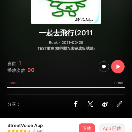
一起去飛行(2011
Rock
・2011-02-25
TEST歌曲(徵詞檔//未完成板試聽)
1
喜歡
90
播放次數
00:00
00:00
分享：
StreetVoice App
下載
App 開啟
Culaliya瑜瑜
4.8(1446)