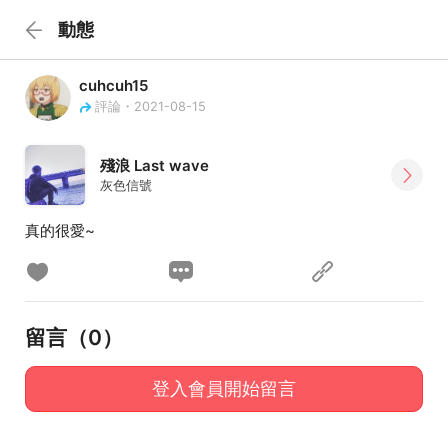
動態
cuhcuh15
評論・2021-08-15
殘浪 Last wave
灰色信號
真的很愛~
留言（
0
）
登入會員開始留言