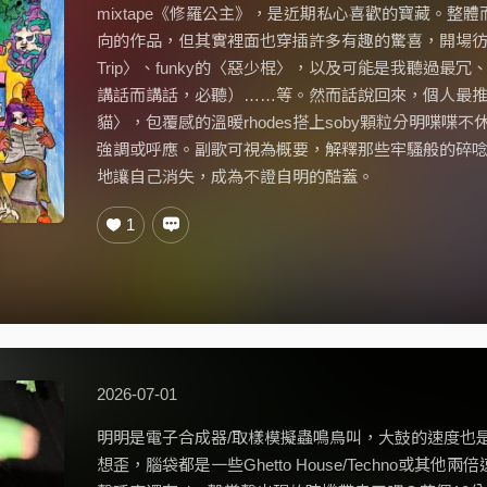
mixtape《修羅公主》，是近期私心喜歡的寶藏。整
向的作品，但其實裡面也穿插許多有趣的驚喜，開場彷
Trip〉、funky的〈惡少棍〉，以及可能是我聽過最冗、長
講話而講話，必聽）……等。然而話說回來，個人最
貓〉，包覆感的溫暖rhodes搭上soby顆粒分明喋喋
強調或呼應。副歌可視為概要，解釋那些牢騷般的碎
地讓自己消失，成為不證自明的酷蓋。
1
2026-07-01
明明是電子合成器/取樣模擬蟲鳴鳥叫，大鼓的速度也
想歪，腦袋都是一些Ghetto House/Techno或其