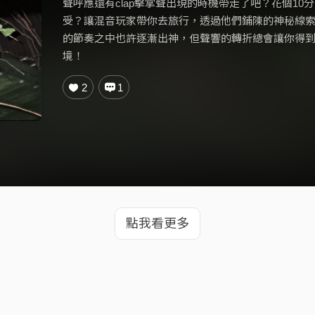
聲呼應還有clap擊掌聲出現的時機帶走了吧？花個1
受？讓混音玩家帶你去旅行，透過他們鋪陳的神秘線
的節奏之中也許逐漸出神，但聲響的轉折總會讓你得
境！
2
1
點我看更多