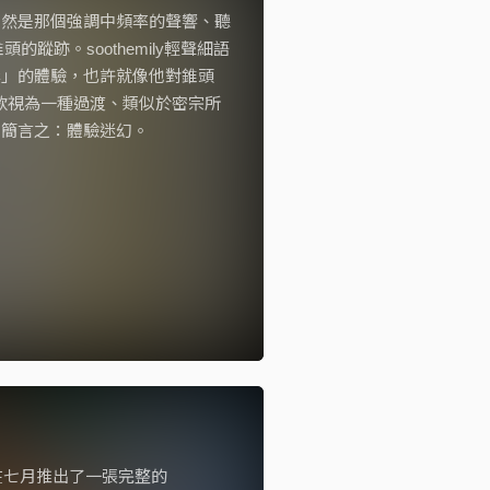
依然是那個強調中頻率的聲響、聽
蹤跡。soothemily輕聲細語
岸」的體驗，也許就像他對錐頭
首歌視為一種過渡、類似於密宗所
…簡言之：體驗迷幻。
 soby在七月推出了一張完整的