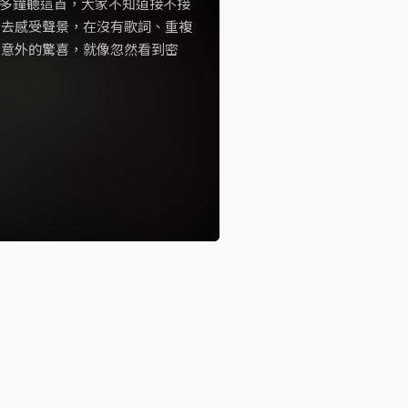
0分多鐘聽這首，大家不知道接不接
索去感受聲景，在沒有歌詞、重複
到意外的驚喜，就像忽然看到密