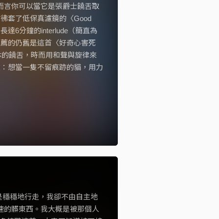
體而言你可以當它是張爵士饒舌取
彿套了低保真濾鏡的〈Good
達6分鐘的interlude（簡直為
推薦的仍舊是這首〈好奇心害死
不休的饒舌，時而用和聲與旋律來
唸：想當一隻不留痕跡的貓，用力
是穩穩地行走，我卻不由自主地
他兩倍速的髒東西。我大概是被那個人