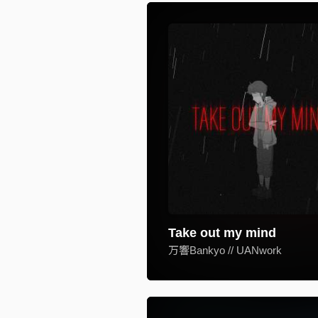
Take out my mind
万響Bankyo // UANwork