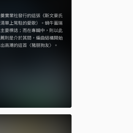
肉羹實業社發行的這張《斯文豪氏
放清單上常駐的愛歌）。蝸牛蓋瑞
其主要標誌；而在專輯中，則以此
推薦則是介於其間，編曲結構開始
織出高潮的這首〈豬朋狗友〉。