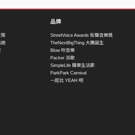
品牌
政策
StreetVoice Awards 街聲音樂獎
措施
TheNextBigThing 大團誕生
款
Blow 吹音樂
Packer 派歌
SimpleLife 簡單生活節
ParkPark Carnival
一起比 YEAH 吧