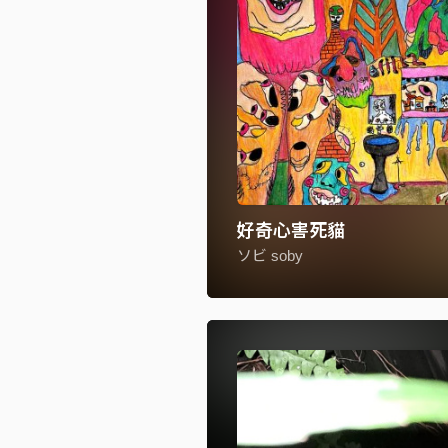
好奇心害死貓
ソビ soby