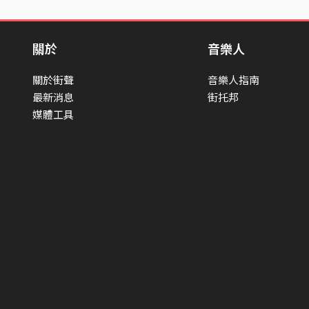
關於
音樂人
關於街聲
音樂人指南
最新消息
街托邦
媒體工具