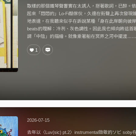
取樣的那個鐵琴聲響實在太誘人，搭著歌詞，已醉。
起來「悶悶的」Lo-Fi酷傢伙，久違在街聲上再次發現錐頭的
地表達，在我聽來似乎在訴說某種「身在此岸朝向彼
beats的理解：冷冽、灰色調性。因此我也傾向將這
謂「中陰」的描繪。就像乘著船在冥界之河中擺渡…
1
2026-07-15
去年以〈Luv(sic) pt.2〉instrumental致敬的ソビ