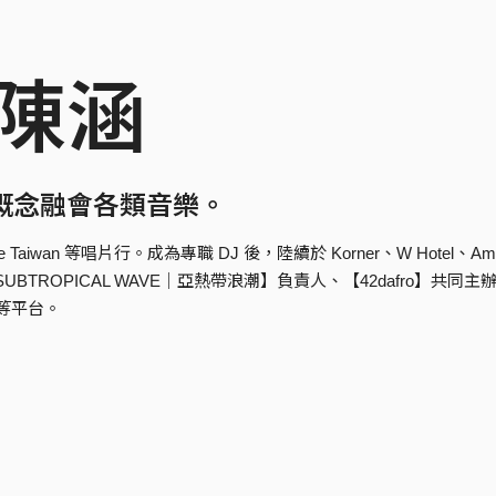
n陳涵
概念融會各類音樂。
Store Taiwan 等唱片行。成為專職 DJ 後，陸續於 Korner、W Hote
UBTROPICAL WAVE｜亞熱帶浪潮】負責人、【42dafro】
e 等平台。