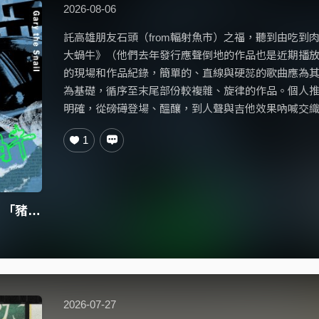
2026-08-06
託高雄朋友石頭（from輻射魚市）之福，聽到由吃到
大蝸牛》（他們去年發行應聲倒地的作品也是近期播
的現場和作品紀錄，簡單的、直線與硬蕊的歌曲應為
為基礎，循序至末尾部份較複雜、旋律的作品。個人
明確，從磅礡登場、醞釀，到人聲與吉他效果吶喊交
1
蝸牛蓋瑞 Gary the Snail - 「豬朋狗友」
2026-07-27