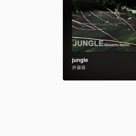
jungle
許曼森