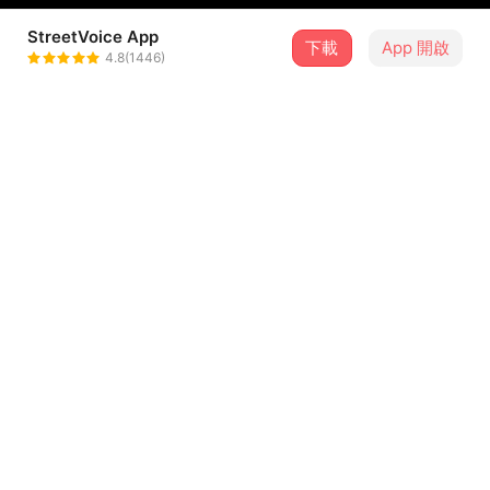
StreetVoice App
下載
App 開啟
Crispy脆樂團
4.8(1446)
＋ 追蹤
@crispytheband
8 月
2026新北市河海音樂季-8/15淡水場
15
16:00．新北市・淡水漁人舞台
介紹
為了2011附中之夜的宣傳影片寫了首主題曲
影片網址:
http://vimeo.com/22187310
大家支持附中之夜!!
...查看更多