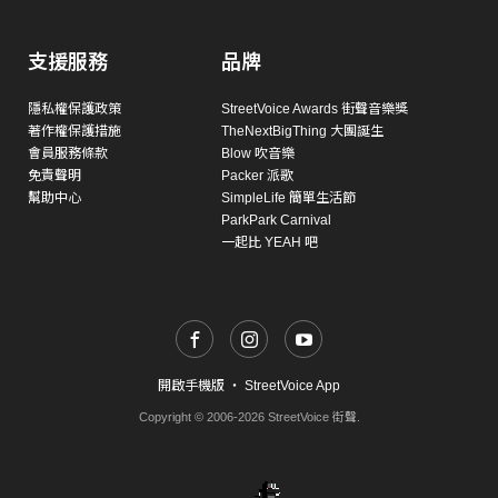
支援服務
品牌
隱私權保護政策
StreetVoice Awards 街聲音樂獎
著作權保護措施
TheNextBigThing 大團誕生
會員服務條款
Blow 吹音樂
免責聲明
Packer 派歌
幫助中心
SimpleLife 簡單生活節
ParkPark Carnival
一起比 YEAH 吧
開啟手機版
・
StreetVoice App
Copyright © 2006-2026 StreetVoice 街聲.