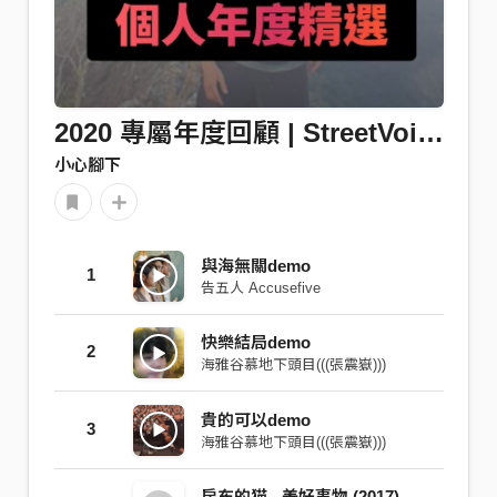
2020 專屬年度回顧 | StreetVoice 街聲
小心腳下
與海無關demo
1
告五人 Accusefive
快樂結局demo
2
海雅谷慕地下頭目(((張震嶽)))
貴的可以demo
3
海雅谷慕地下頭目(((張震嶽)))
房东的猫 - 美好事物 (2017)