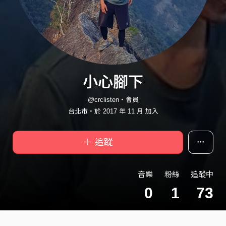
小心腳下
@crclisten・會員
台北市・於 2017 年 11 月 加入
＋ 追蹤
音樂
粉絲
追蹤中
0
1
73