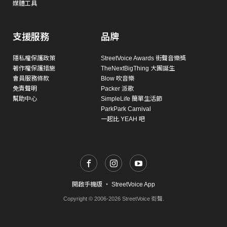
媒體工具
支援服務
品牌
隱私權保護政策
StreetVoice Awards 街聲音樂獎
著作權保護措施
TheNextBigThing 大團誕生
會員服務條款
Blow 吹音樂
免責聲明
Packer 派歌
幫助中心
SimpleLife 簡單生活節
ParkPark Carnival
一起比 YEAH 吧
開啟手機版
・
StreetVoice App
Copyright © 2006-2026 StreetVoice 街聲.