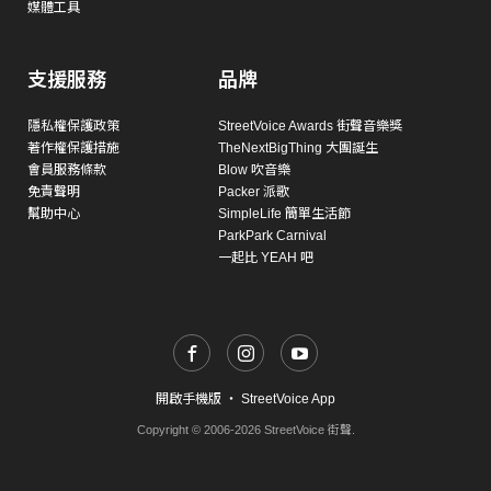
媒體工具
支援服務
品牌
隱私權保護政策
StreetVoice Awards 街聲音樂獎
著作權保護措施
TheNextBigThing 大團誕生
會員服務條款
Blow 吹音樂
免責聲明
Packer 派歌
幫助中心
SimpleLife 簡單生活節
ParkPark Carnival
一起比 YEAH 吧
開啟手機版
・
StreetVoice App
Copyright © 2006-2026 StreetVoice 街聲.