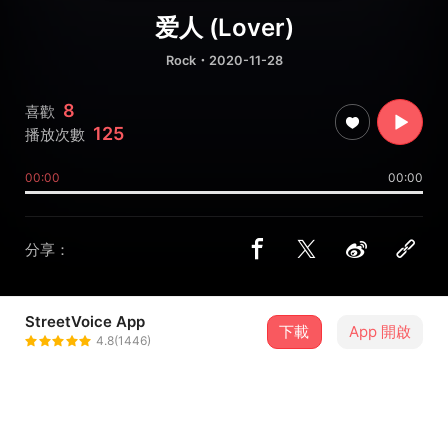
爱人 (Lover)
Rock
・2020-11-28
8
喜歡
125
播放次數
00:00
00:00
分享：
StreetVoice App
下載
App 開啟
漫波
4.8(1446)
＋ 追蹤
@constant