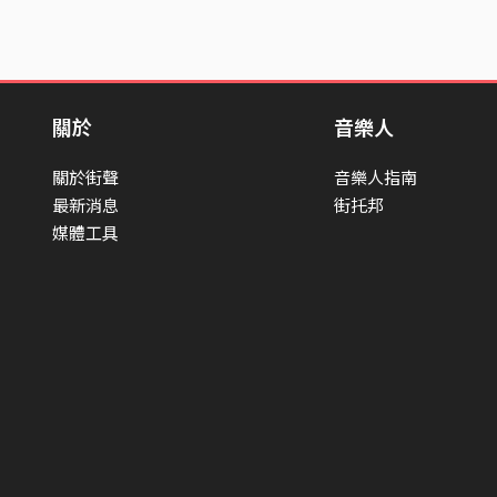
關於
音樂人
關於街聲
音樂人指南
最新消息
街托邦
媒體工具