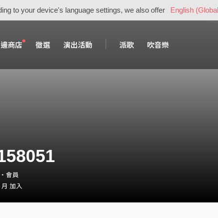
ing to your device's language settings, we also offer
English (Global
周邊商店
徵選
演出活動
派歌
吹音樂
158051
51・會員
1 月 加入