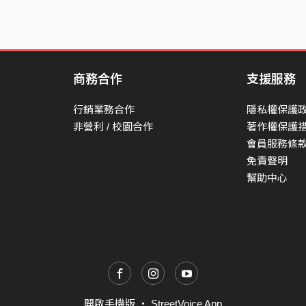
商務合作
支援服務
行銷業務合作
隱私權保護
非營利 / 校園合作
著作權保護
會員服務條
免責聲明
幫助中心
開啟手機版
・
StreetVoice App