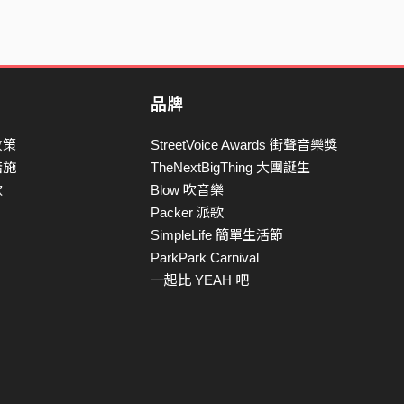
品牌
政策
StreetVoice Awards 街聲音樂獎
措施
TheNextBigThing 大團誕生
款
Blow 吹音樂
Packer 派歌
SimpleLife 簡單生活節
ParkPark Carnival
一起比 YEAH 吧