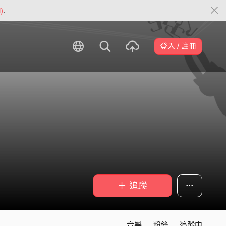
)
.
登入 / 註冊
＋ 追蹤
音樂
粉絲
追蹤中