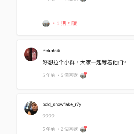
・1 則回覆
Petra666
好想拉个小群，大家一起等着他们?
5 年前
・5 個喜歡
bold_snowflake_r7y
????
5 年前
・2 個喜歡