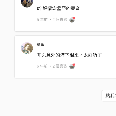
幹 好懷念孟亞的聲音
5 年前
・2 個喜歡
章鱼
开头意外的流下泪来，太好听了
6 年前
・2 個喜歡
點我