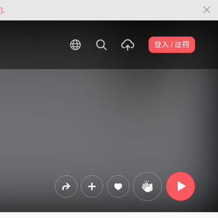
)
.
登入 / 註冊