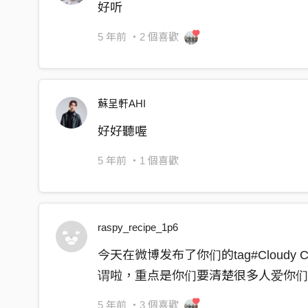
混音＆母帶後期錄音室 Mixing & Mastering Studio｜F
好听
曳著手裡只能放遠的線
特別感謝 Special Thanks｜佐藤飛、
5 年前
・2 個喜歡
你要往哪飛
晴、吳玟錤、蔡慶韋
你能往哪飛
字體設計 Font Design｜劉力瑜 Li Yu Liu
攝影師 Photographer｜蔡慶韋 Willfix
蘇呈軒AHI
-
好好聽喔
Facebook：
5 年前
・1 個喜歡
https://www.facebook.com/cloudyclouzy/
YouTube：
https://reurl.cc/AqqbAp
raspy_recipe_1p6
Instagram：
今天在微博发布了你们的tag#Cloudy
https://www.instagram.com/cloudyclouzy/
谓啦，重点是你们要清楚很多人爱你
5 年前
・3 個喜歡