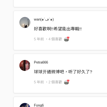
wan(๑´ڡ`๑)
好喜歡啊!!希望能出專輯!!
5 年前
・4 個喜歡
Petra666
球球开通微博吧，听了好久了?
5 年前
・2 個喜歡
Fong6