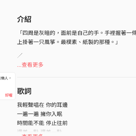
介紹
「四周是灰暗的，面前是自己的手。手裡握著一
上掛著一只風箏。最樸素、紙製的那種。」
／
唱一首歌，寫一篇小說。
...查看更多
一個故事，我們想用兩種方式述說。
音樂人，
！
／
歌詞
好喔
試圖掙脫過去的人啊，
我輕聲唱在 你的耳邊
不管你再怎麼掙扎，過往都是無法抹滅的事實。
一遍一遍 擁你入眠
-
時間能不能 停止往前
詞 Lyricist｜倪子圳 Zih Zun Ni
還差一點 還差一點