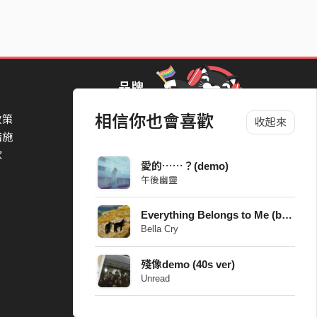
品牌
相信你也會喜歡
政策
StreetVoice Awards 街聲音樂獎
收起來
措施
TheNextBigThing 大團誕生
款
Blow 吹音樂
愛的⋯⋯？(demo)
Packer 派歌
午後幽靈
SimpleLife 簡單生活節
ParkPark Carnival
Everything Belongs to Me (because I’m poor) demo
一起比 YEAH 吧
Bella Cry
殘像demo (40s ver)
Unread