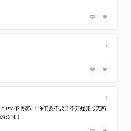
ar Beyond Productions
黃 耘、王立昀、蔡秉衡、林侑賢、邱郁婷、鍾 衡、黎芷
 Clouzy 不明雾#。你们要不要开不开通账号无所
们的歌哦！