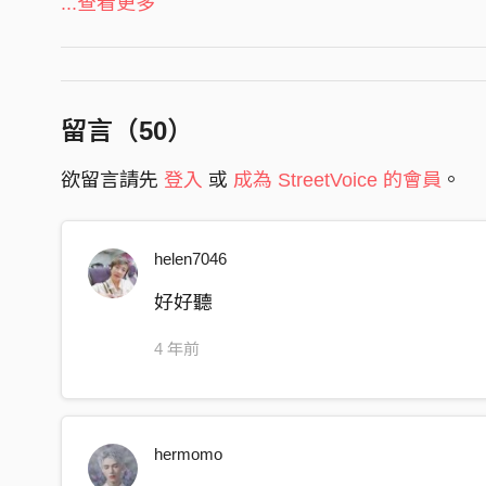
...查看更多
曲 Composer｜倪子圳 Zih Zun Ni
時間
編曲 Arranger｜Cloudy Clouzy 不明霧／黃 耘 Y
你總是自顧自心碎
弦樂編寫 Strings Arranger｜謝 萱 Hsuan Hsieh
像不斷拉扯的紙鳶
合聲編寫 Backing Vocal Arranger｜王立昀 Bibi W
留言（
50
）
綁在過去無法脫離的線
主唱 Vocal｜鄧孟亞 Meng Ya Teng
欲留言請先
登入
或
成為 StreetVoice 的會員
。
你要往哪飛
電吉他 Electric Guitar｜林靖崴 Jing Wei Lin、倪子
你要往哪飛
貝斯 Bass｜林靖崴 Jing Wei Lin
鋼琴 Piano｜謝 萱 Hsuan Hsieh
helen7046
果真會走遠 只是時間
爵士鼓 Drums｜黃 耘 Yun Huang
你的心願 將你告別
好好聽
合聲 Backing Vocal｜王立昀 Bibi Wang
時間能不能 快點往前
配唱指導 Vocal Coach｜王立昀 Bibi Wang
4 年前
還剩一點 還剩一點
指導老師 Advisor｜侯志堅 Chris Hou、黃中岳 Ray
時間
錄音室 Recording Studio｜北藝大 IMPAC
我只能自顧自心碎
hermomo
混音＆母帶後期工程師 Mixing & Mastering Engineer
看不斷遠走的紙鳶